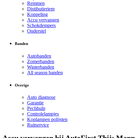
Remmen
Distibutieriem
Koppeling
Accu vervangen
Schokdempers
Onderstel
Banden
Autobanden
Zomerbanden
Winterbanden
All season banden
Overige
Auto diagnose
Garantie
Pechhulp
Controlelampjes
Koplampen polijsten
Ruitservice
Accu vervangen bij AutoFirst Thijs Mann