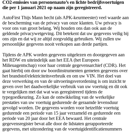
CO2-emissies van personenauto’s en lichte bedrijfsvoertuigen
die per 1 januari 2021 op naam zijn geregistreerd.
AutoFirst Thijs Mann hecht (als APK-keurmeester) veel waarde aan
de bescherming van de privacy van onze klanten. Uw privacy is
voor ons van groot belang. Wij houden ons dan ook aan de
geldende privacywetgeving. Dit betekent dat uw gegevens veilig bij
ons zijn en dat wij ze altijd zorgvuldig gebruiken. Wij zullen uw
persoonlijke gegevens nooit verkopen aan derde partijen.
Tijdens de APK worden gegevens uitgelezen en doorgegeven aan
het RDW en uiteindelijk aan het EEA (het Europees
Milieuagentschap) voor haar centrale gegevensarchief (CDR). Het
gaat hierbij om door uw boordinstrumenten gemeten gegevens over
het brandstof/elektriciteitsverbruik en om uw VIN. Het doel van
deze verwerking en van de uitvoeringsverordening is om inzicht te
geven over het daadwerkelijke verbruik van uw voertuig en dit ook
te vergelijken met dat wat was geregistreerd tijdens de
typegoedkeuring. Zo kan de ontwikkeling van de werkelijke
prestaties van uw voertuig gedurende de geraamde levensduur
gevolgd worden. De gegevens worden voor hetzelfde voertuig
gedurende een periode van 15 jaar verzameld en gedurende een
periode van 20 jaar door het EEA bewaard. Het centrale
gegevensregister bevat alle door de lidstaten gerapporteerde
gegevens, met uitzondering van de voertuigidentificatienummers