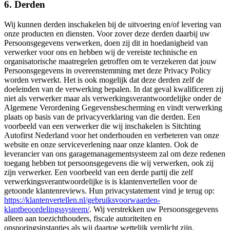
6. Derden
Wij kunnen derden inschakelen bij de uitvoering en/of levering van
onze producten en diensten. Voor zover deze derden daarbij uw
Persoonsgegevens verwerken, doen zij dit in hoedanigheid van
verwerker voor ons en hebben wij de vereiste technische en
organisatorische maatregelen getroffen om te verzekeren dat jouw
Persoonsgegevens in overeenstemming met deze Privacy Policy
worden verwerkt. Het is ook mogelijk dat deze derden zelf de
doeleinden van de verwerking bepalen. In dat geval kwalificeren zij
niet als verwerker maar als verwerkingsverantwoordelijke onder de
Algemene Verordening Gegevensbescherming en vindt verwerking
plaats op basis van de privacyverklaring van die derden. Een
voorbeeld van een verwerker die wij inschakelen is Sitchting
Autofirst Nederland voor het onderhouden en verbeteren van onze
website en onze serviceverlening naar onze klanten. Ook de
leverancier van ons garagemanagementsysteem zal om deze redenen
toegang hebben tot persoonsgegevens die wij verwerken, ook zij
zijn verwerker. Een voorbeeld van een derde partij die zelf
verwerkingsverantwoordelijke is is klantenvertellen voor de
getoonde klantenreviews. Hun privacystatement vind je terug op:
https://klantenvertellen.nl/gebruiksvoorwaarden-
klantbeoordelingssysteem/
. Wij verstrekken uw Persoonsgegevens
alleen aan toezichthouders, fiscale autoriteiten en
opsporingsinstanties als wij daartoe wettelijk verplicht zijn.