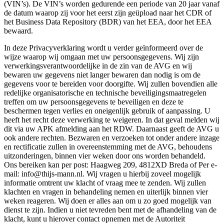
(VIN’s). De VIN’s worden gedurende een periode van 20 jaar vanaf
de datum waarop zij voor het eerst zijn geüpload naar het CDR of
het Business Data Repository (BDR) van het EEA, door het EEA
bewaard.
In deze Privacyverklaring wordt u verder geïnformeerd over de
wijze waarop wij omgaan met uw persoonsgegevens. Wij zijn
verwerkingsverantwoordelijke in de zin van de AVG en wij
bewaren uw gegevens niet langer bewaren dan nodig is om de
gegevens voor te bereiden voor doorgifte. Wij zullen bovendien alle
redelijke organisatorische en technische beveiligingsmaatregelen
treffen om uw persoonsgegevens te beveiligen en deze te
beschermen tegen verlies en oneigenlijk gebruik of aanpassing. U
heeft het recht deze verwerking te weigeren. In dat geval melden wij
dit via uw APK afmelding aan het RDW. Daarnaast geeft de AVG u
ook andere rechten. Bezwaren en verzoeken tot onder andere inzage
en rectificatie zullen in overeenstemming met de AVG, behoudens
uitzonderingen, binnen vier weken door ons worden behandeld.
Ons bereiken kan per post: Haagweg 209, 4812XD Breda of Per e-
mail: info@thijs-mann.nl. Wij vragen u hierbij zoveel mogelijk
informatie omtrent uw klacht of vraag mee te zenden. Wij zullen
klachten en vragen in behandeling nemen en uiterlijk binnen vier
weken reageren. Wij doen er alles aan om u zo goed mogelijk van
dienst te zijn. Indien u niet tevreden bent met de afhandeling van de
klacht, kunt u hierover contact opnemen met de Autoriteit